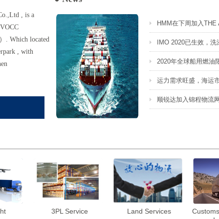
运力需求旺盛，海运
o.,Ltd , is a
HMM在下周加入THE A
h NVOCC
. Which located
IMO 2020已生效
rpark , with
2020年全球船用燃
hen
运力需求旺盛，海运
顺锐达加入锦程物流
邂逅大运山
不认真过节的成年人
生活不仅是眼前的苟
2017年生日派对集锦
运力需求旺盛，海运
ht
3PL Service
Land Services
Customs
HMM在下周加入THE A