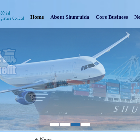
Home
About Shunruida
Core Business
N
1
2
3
4
2017年生日派对集锦
● News