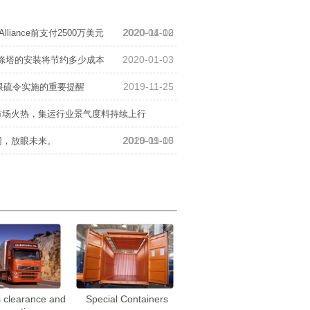
市场火热，集运行业景气度料持续上行
2020-04-02
2020-11-10
lliance前支付2500万美元
2020-01-03
，洗涤塔的安装将节约多少成本
2019-11-25
油限硫令实施的重要提醒
市场火热，集运行业景气度料持续上行
2019-09-05
2020-11-10
网，放眼未来。
2019-05-18
2018-06-01
不是好儿童
2018-03-31
且，还有诗和远方
2017-06-09
市场火热，集运行业景气度料持续上行
 clearance and
Special Containers
2020-04-02
2020-11-10
lliance前支付2500万美元